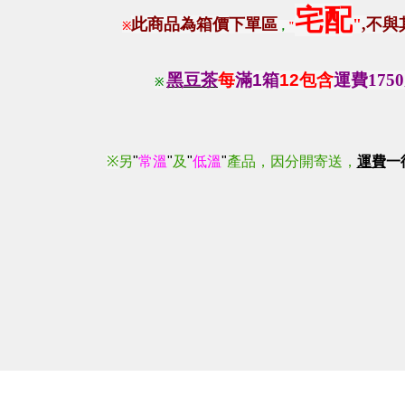
宅配
此商品為箱價下單區
"
,
不與
※
，
"
黑豆茶
每
滿
1
箱
12包含
運費175
※
※
另
"
常溫
"
及
"
低溫
"
產品，因分開寄送，
運費
一