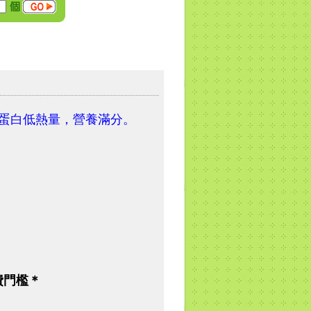
蛋白低熱量，營養滿分。
費門檻＊