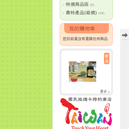
特價商品區
•
(5)
農特產品(箱價)
•
(18)
您目前還沒有選購任何商品