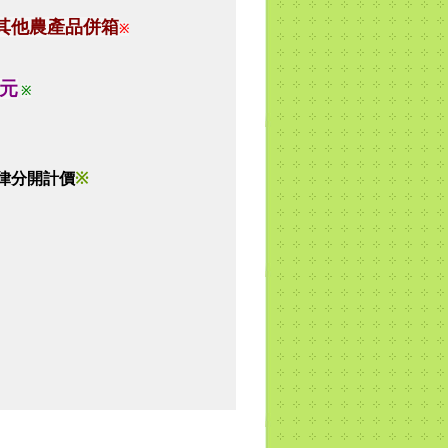
其他農產品併箱
※
0元
※
律分開計價
※