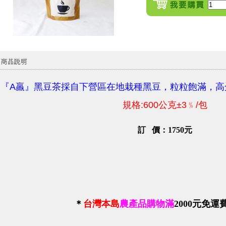
『A羸』黑豆茶採自下營區在地栽種黑豆，粒粒飽滿，高
規格:600公克±3﹪/包
訂 價：1750元
＊
台灣本島
農產品購物滿
2000
元免運