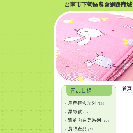
台南市下營區農會網路商城
首頁
農產禮盒系列
•
(10)
蠶絲被
•
(6)
蠶絲內在美系列
•
(10)
農特產品
•
(21)