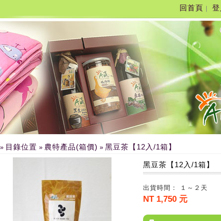
回首頁
登
|
目錄位置
農特產品(箱價)
黑豆茶【12入/1箱】
»
»
»
黑豆茶【12入/1箱】
出貨時間： １～２天
NT 1,750 元