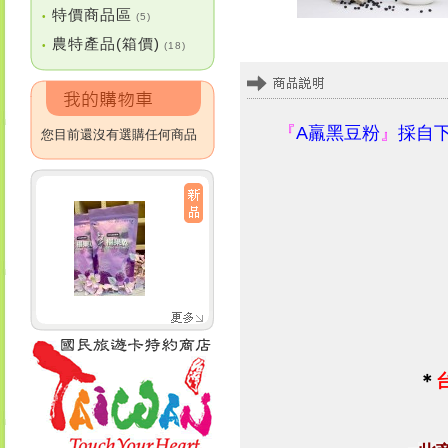
特價商品區
•
(5)
農特產品(箱價)
•
(18)
『
A羸黑豆粉
』
採自
您目前還沒有選購任何商品
＊