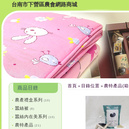
台南市下營區農會網路商城
首頁
目錄位置
農特產品(箱
»
»
農產禮盒系列
•
(10)
蠶絲被
•
(6)
蠶絲內在美系列
•
(10)
農特產品
•
(21)