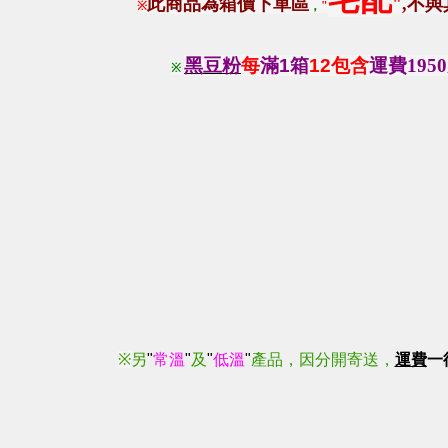
此商品為箱價下單區
"
,
不與
※
，
"
黑豆粉
每
滿
1
箱
12包含
運費195
※
※
另
"
常溫
"
及
"
低溫
"
產品，因分開寄送，
運費
一