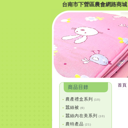
台南市下營區農會網路商城
首頁
農產禮盒系列
•
(10)
蠶絲被
•
(6)
蠶絲內在美系列
•
(10)
農特產品
•
(21)