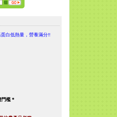
蛋白低熱量，營養滿分!!
費門檻＊