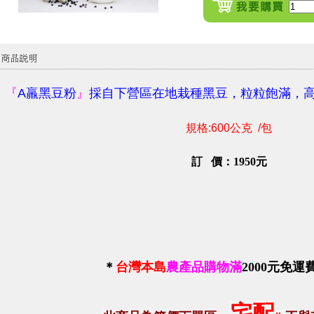
『
A羸黑豆粉
』
採自下營區在地栽種黑豆，粒粒飽滿，高
規格:600公克 /包
訂 價：1950元
＊
台灣本島
農產品購物滿
2000
元免運
宅配