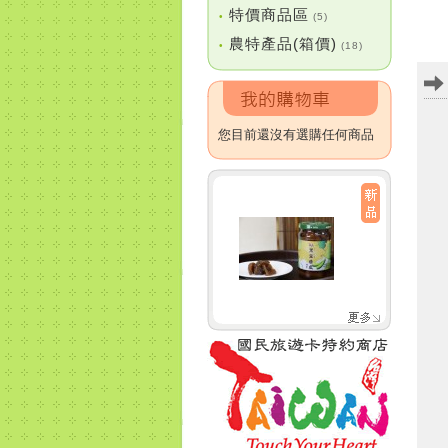
特價商品區
•
(5)
農特產品(箱價)
•
(18)
您目前還沒有選購任何商品