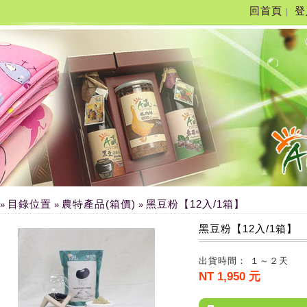
回首頁
登
|
目錄位置
農特產品(箱價)
黑豆粉【12入/1箱】
»
»
»
黑豆粉【12入/1箱】
出貨時間： １～２天
NT 1,950 元