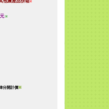
其他農產品併箱
※
0元
※
律分開計價
※