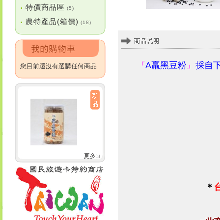
特價商品區
•
(5)
農特產品(箱價)
•
(18)
『
A羸黑豆粉
』
採自
您目前還沒有選購任何商品
＊