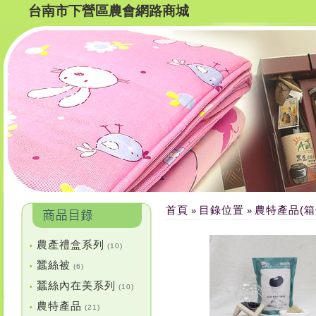
台南市下營區農會網路商城
首頁
目錄位置
農特產品(箱
»
»
農產禮盒系列
•
(10)
蠶絲被
•
(6)
蠶絲內在美系列
•
(10)
農特產品
•
(21)