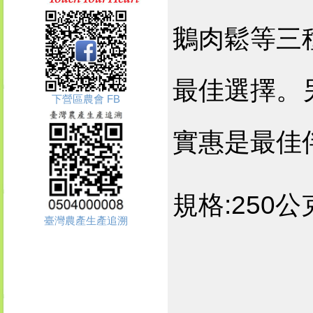
鵝肉鬆等三
最佳選擇。
下營區農會 FB
實惠是最佳
規格:250公
臺灣農產生產追溯