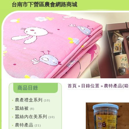
台南市下營區農會網路商城
首頁
目錄位置
農特產品(箱
»
»
農產禮盒系列
•
(10)
蠶絲被
•
(6)
蠶絲內在美系列
•
(10)
農特產品
•
(21)