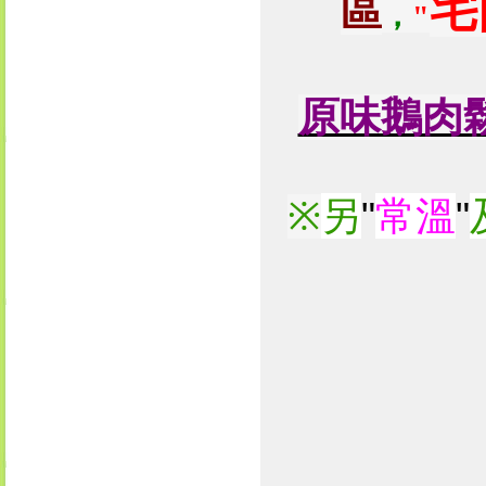
宅
區
，
"
原味鵝肉
另
"
常溫
"
※