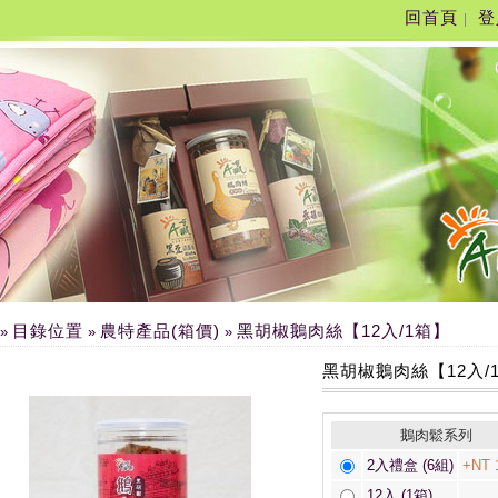
回首頁
登
|
目錄位置
農特產品(箱價)
黑胡椒鵝肉絲【12入/1箱】
»
»
»
黑胡椒鵝肉絲【12入/
鵝肉鬆系列
2入禮盒 (6組)
+NT 
12入 (1箱)