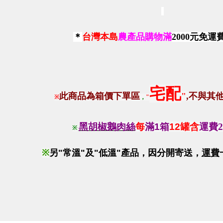
＊
台灣本島
農產品購物滿
2000
元免運
宅配
此商品為箱價下單區
"
,
不與其
※
，
"
黑胡椒鵝肉絲
每
滿
1
箱
12
罐
含
運費2
※
※
另
"
常溫
"
及
"
低溫
"
產品，因分開寄送，
運費