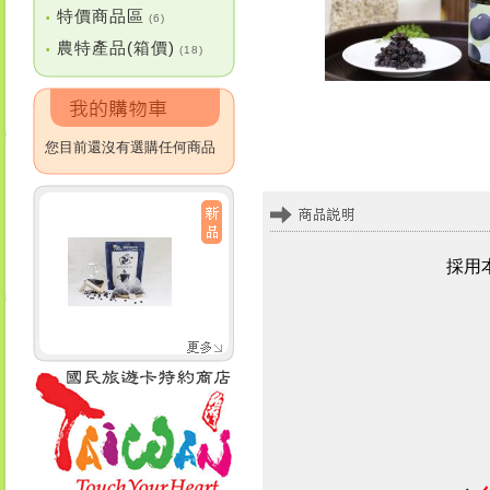
特價商品區
•
(6)
農特產品(箱價)
•
(18)
您目前還沒有選購任何商品
採用