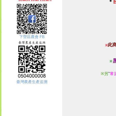
＊
下營區農會 FB
此
※
※
※
另
"
常
臺灣農產生產追溯