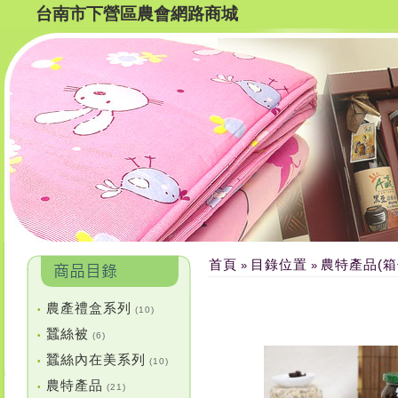
台南市下營區農會網路商城
首頁
目錄位置
農特產品(箱
»
»
農產禮盒系列
•
(10)
蠶絲被
•
(6)
蠶絲內在美系列
•
(10)
農特產品
•
(21)