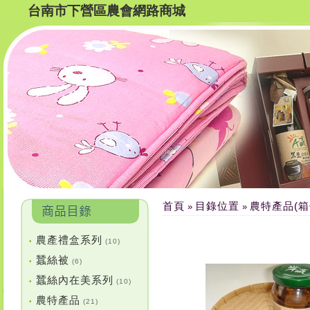
台南市下營區農會網路商城
首頁
目錄位置
農特產品(箱
»
»
農產禮盒系列
•
(10)
蠶絲被
•
(6)
蠶絲內在美系列
•
(10)
農特產品
•
(21)