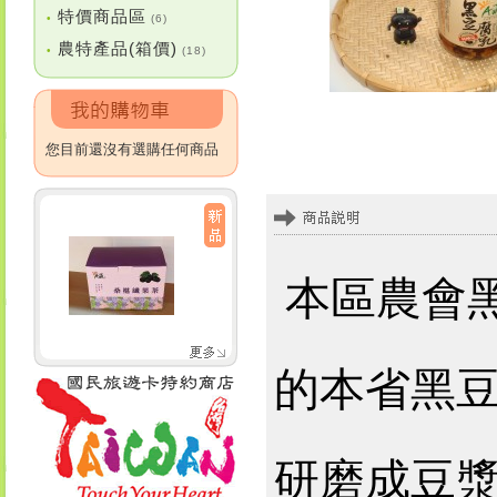
特價商品區
•
(6)
農特產品(箱價)
•
(18)
您目前還沒有選購任何商品
本區農會
的本省黑
研磨成豆