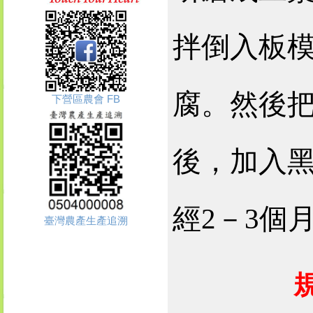
拌倒入板
腐。然後
下營區農會 FB
後，加入
經
2
－
3
個
臺灣農產生產追溯
規