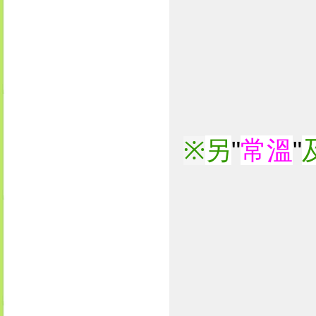
另
"
常溫
"
※