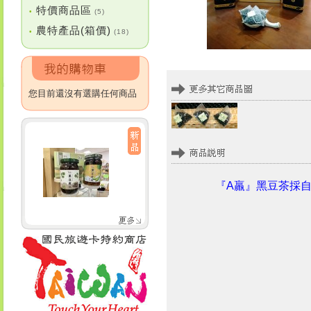
特價商品區
•
(5)
農特產品(箱價)
•
(18)
您目前還沒有選購任何商品
『A羸』黑豆茶採