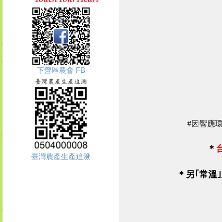
下營區農會 FB
#因響應環
＊
臺灣農產生產追溯
＊
另｢
常溫