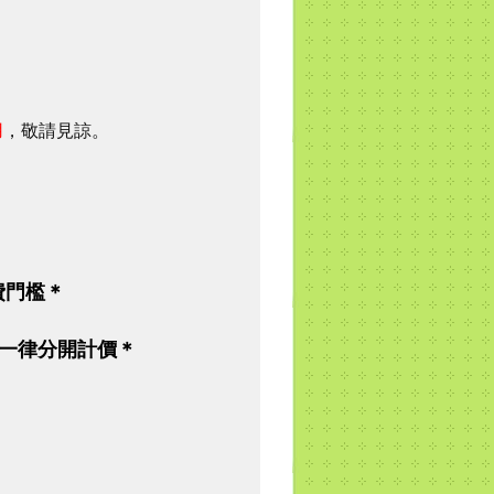
用
，敬請見諒。
費門檻＊
一律分開計價＊