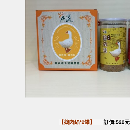
【鵝肉絲*2罐】
訂價:520