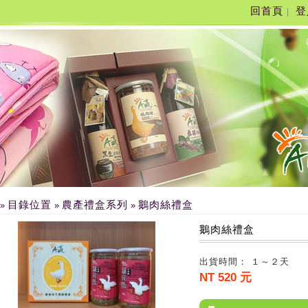
回首頁
登
|
目錄位置
農產禮盒系列
鵝肉絲禮盒
»
»
»
鵝肉絲禮盒
出貨時間： １～２天
NT 520 元