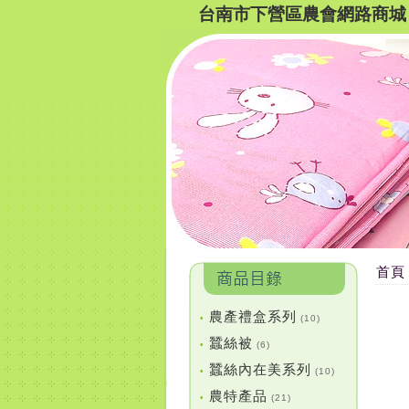
台南市下營區農會網路商城
首頁
農產禮盒系列
•
(10)
蠶絲被
•
(6)
蠶絲內在美系列
•
(10)
農特產品
•
(21)