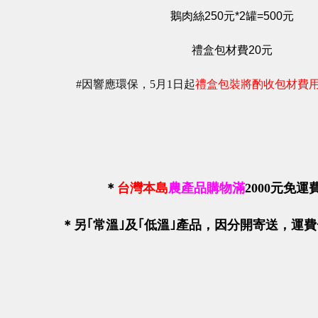
鵝肉絲250元*2罐=500元
禮盒包材費20元
#因響應環保，5月1日起
禮盒包裝將酌收包材費
＊
台灣本島
農產品購物滿
2000
元免運
＊
另｢
常溫
｣及｢
低溫
｣產品，因分開寄送
，運費