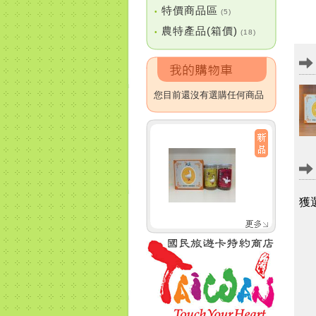
特價商品區
•
(5)
農特產品(箱價)
•
(18)
您目前還沒有選購任何商品
獲