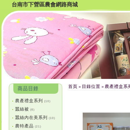
台南市下營區農會網路商城
首頁
目錄位置
農產禮盒系
»
»
農產禮盒系列
•
(10)
蠶絲被
•
(6)
蠶絲內在美系列
•
(10)
農特產品
•
(21)