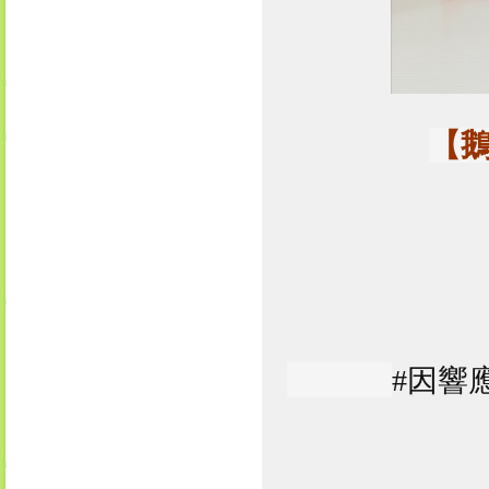
【鵝
#因響