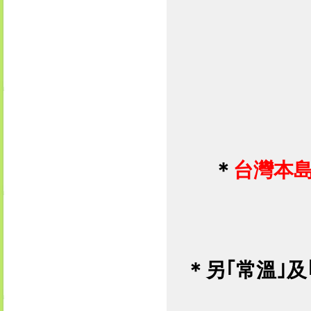
＊
台灣本
＊
另｢
常溫
｣及