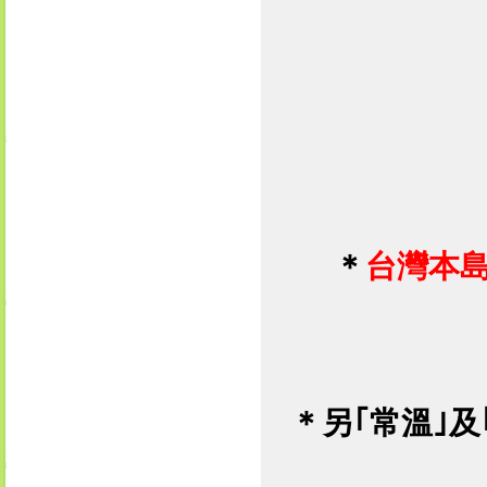
＊
台灣本
＊
另｢
常溫
｣及