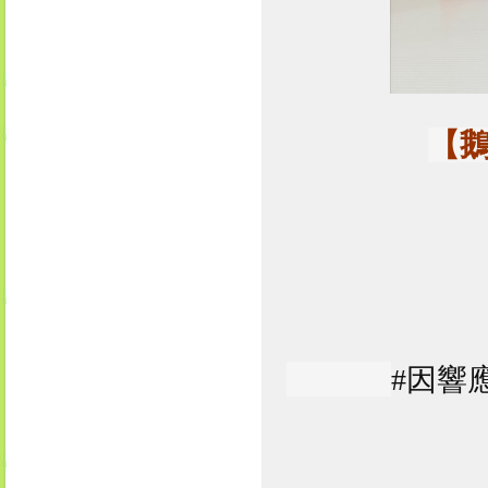
【鵝
#因響