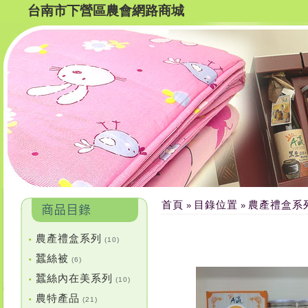
台南市下營區農會網路商城
首頁
目錄位置
農產禮盒系
»
»
農產禮盒系列
•
(10)
蠶絲被
•
(6)
蠶絲內在美系列
•
(10)
農特產品
•
(21)