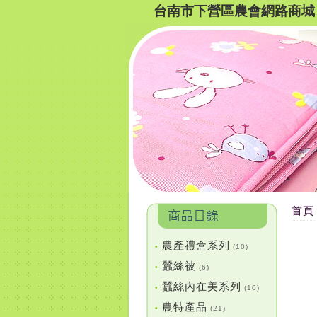
台南市下營區農會網路商城
首頁
農產禮盒系列
•
(10)
蠶絲被
•
(6)
蠶絲內在美系列
•
(10)
農特產品
•
(21)