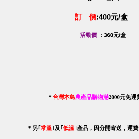
訂 價
:400元/盒
活動價
：360
元/
盒
＊
台灣本島
農產品購物滿
2000
元免運
＊
另｢
常溫
｣及｢
低溫
｣產品，因分開寄送
，運費