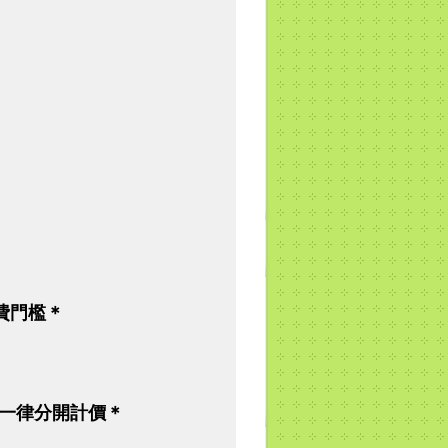
費門檻＊
一律分開計價＊