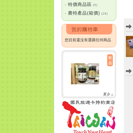
特價商品區
•
(5)
農特產品(箱價)
•
(18)
您目前還沒有選購任何商品