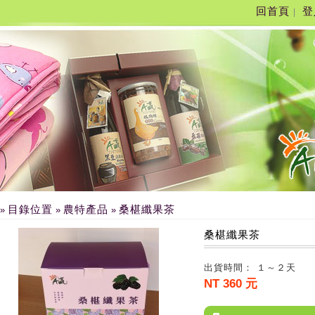
回首頁
登
|
目錄位置
農特產品
桑椹纖果茶
»
»
»
桑椹纖果茶
出貨時間： １～２天
NT 360 元