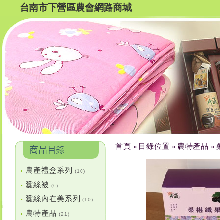
台南市下營區農會網路商城
首頁
目錄位置
農特產品
»
»
»
農產禮盒系列
•
(10)
蠶絲被
•
(6)
蠶絲內在美系列
•
(10)
農特產品
•
(21)