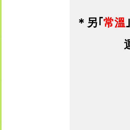
＊
另｢
常溫