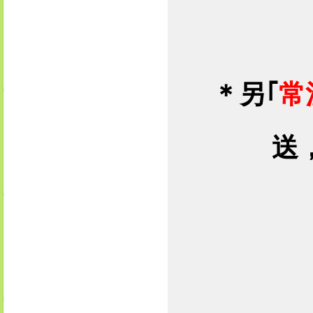
＊
另｢
常
送