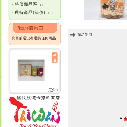
特價商品區
•
(5)
農特產品(箱價)
•
(18)
您目前還沒有選購任何商品
＊