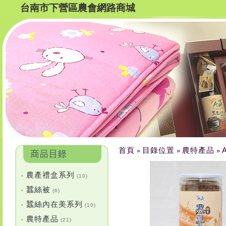
台南市下營區農會網路商城
首頁
目錄位置
農特產品
»
»
»
農產禮盒系列
•
(10)
蠶絲被
•
(6)
蠶絲內在美系列
•
(10)
農特產品
•
(21)