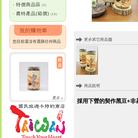
特價商品區
•
(5)
農特產品(箱價)
•
(18)
您目前還沒有選購任何商品
採用下營的契作黑豆+非