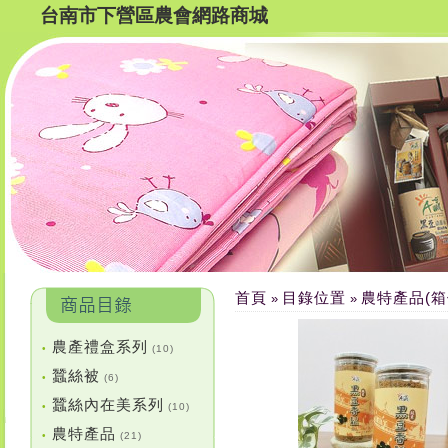
台南市下營區農會網路商城
首頁
目錄位置
農特產品(箱
»
»
農產禮盒系列
•
(10)
蠶絲被
•
(6)
蠶絲內在美系列
•
(10)
農特產品
•
(21)