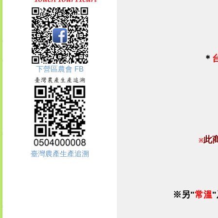
＊
下營區農會 FB
此
※
臺灣農產生產追溯
※另"
常溫
"