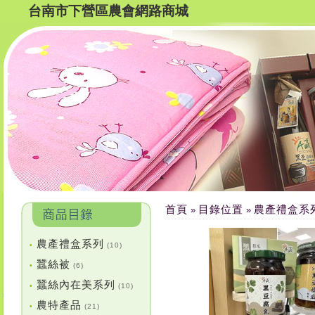
台南市下營區農會網路商城
首頁
目錄位置
農產禮盒系
»
»
農產禮盒系列
•
(10)
蠶絲被
•
(6)
蠶絲內在美系列
•
(10)
農特產品
•
(21)