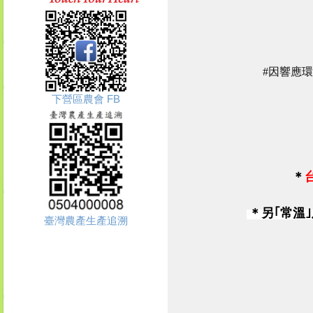
#因響應環
下營區農會 FB
＊
＊
另｢
常溫
臺灣農產生產追溯