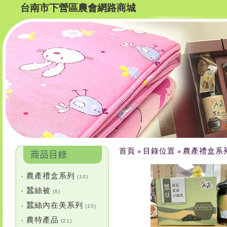
台南市下營區農會網路商城
首頁
目錄位置
農產禮盒系
»
»
農產禮盒系列
•
(10)
蠶絲被
•
(6)
蠶絲內在美系列
•
(10)
農特產品
•
(21)