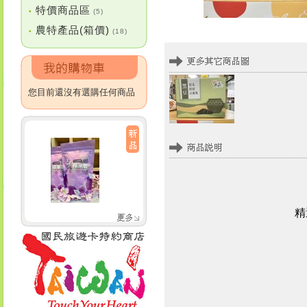
特價商品區
•
(5)
農特產品(箱價)
•
(18)
您目前還沒有選購任何商品
精