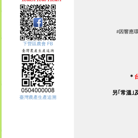
#因響應環
下營區農會 FB
＊
另｢
常溫
｣
臺灣農產生產追溯