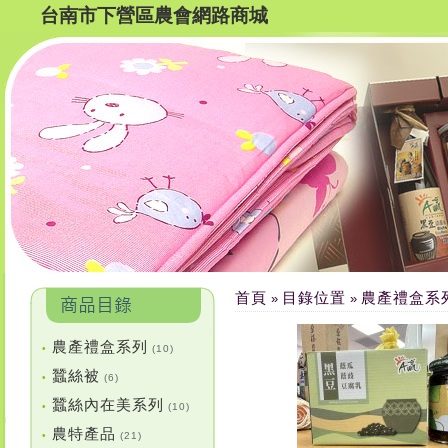
台南市下營區農會網路商城
首頁
目錄位置
農產禮盒系
»
»
農產禮盒系列
•
(10)
蠶絲被
•
(6)
蠶絲內在美系列
•
(10)
農特產品
•
(21)