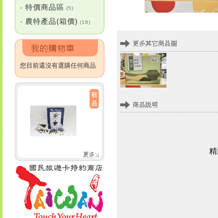
特價商品區
•
(5)
農特產品(箱價)
•
(18)
您目前還沒有選購任何商品
精