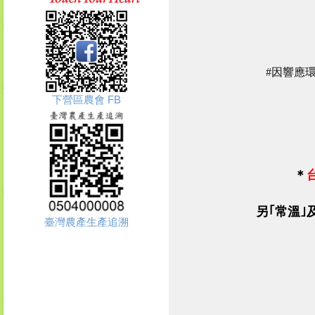
#因響應環
下營區農會 FB
＊
另｢
常溫
｣
臺灣農產生產追溯