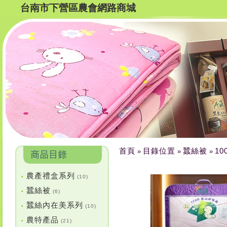
台南市下營區農會網路商城
首頁
目錄位置
蠶絲被
10
»
»
»
農產禮盒系列
•
(10)
蠶絲被
•
(6)
蠶絲內在美系列
•
(10)
農特產品
•
(21)