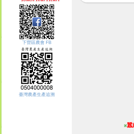
下營區農會 FB
臺灣農產生產追溯
蠶
※