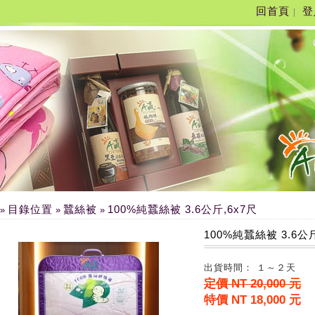
回首頁
登
|
目錄位置
蠶絲被
100%純蠶絲被 3.6公斤,6x7尺
»
»
»
100%純蠶絲被 3.6公斤
出貨時間： １～２天
定價 NT 20,000 元
特價 NT 18,000 元