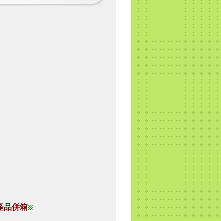
產品併箱
※