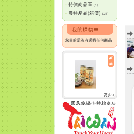
特價商品區
•
(5)
農特產品(箱價)
•
(18)
您目前還沒有選購任何商品