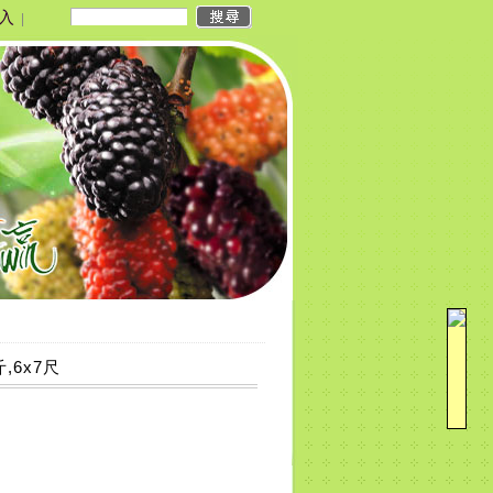
入
|
,6x7尺