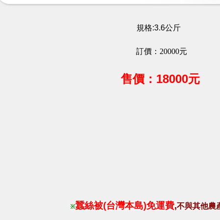
規格:3.6公斤
訂價：20000元
售
價：18000
元
蠶絲被(台灣本島)免運費
,
不與其他農
※