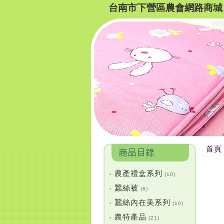
台南市下營區農會網路商城
首頁
農產禮盒系列
•
(10)
蠶絲被
•
(6)
蠶絲內在美系列
•
(10)
農特產品
•
(21)