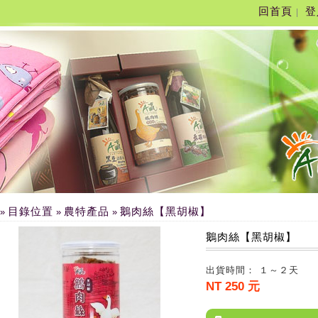
回首頁
登
|
目錄位置
農特產品
鵝肉絲【黑胡椒】
»
»
»
鵝肉絲【黑胡椒】
出貨時間： １～２天
NT 250 元