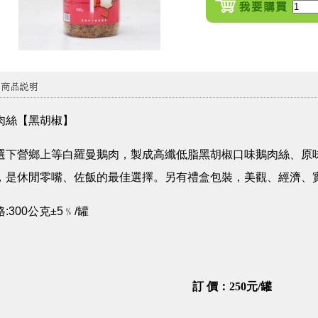
肉絲【黑胡椒】
選下營鄉上等白羅曼鵝肉，製成高纖低脂黑胡椒口味鵝肉絲、原
，是休閒零嘴、佐飯的最佳選擇。另有禮盒包裝，美觀、經濟、
:300公克±5﹪/罐
訂 價
：250元/罐