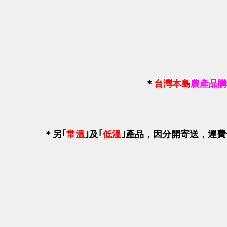
＊
台灣本島
農產品購
＊
另｢
常溫
｣及｢
低溫
｣產品，因分開寄送
，運費