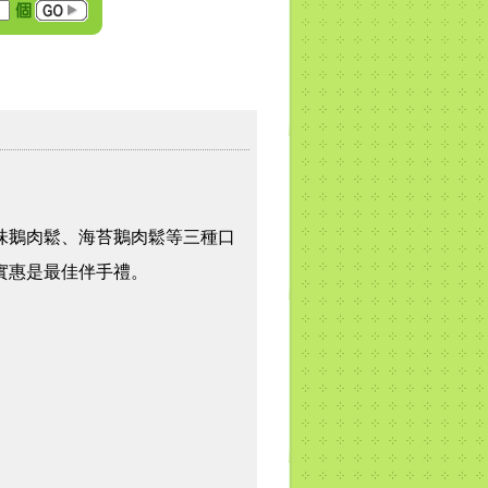
味鵝肉鬆、海苔鵝肉鬆等三種口
實惠是最佳伴手禮。