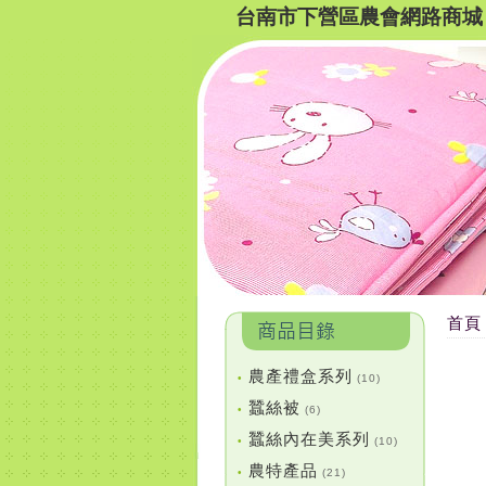
台南市下營區農會網路商城
首頁
農產禮盒系列
•
(10)
蠶絲被
•
(6)
蠶絲內在美系列
•
(10)
農特產品
•
(21)