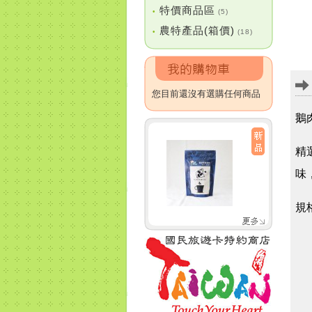
特價商品區
•
(5)
農特產品(箱價)
•
(18)
您目前還沒有選購任何商品
鵝
精
味
規格