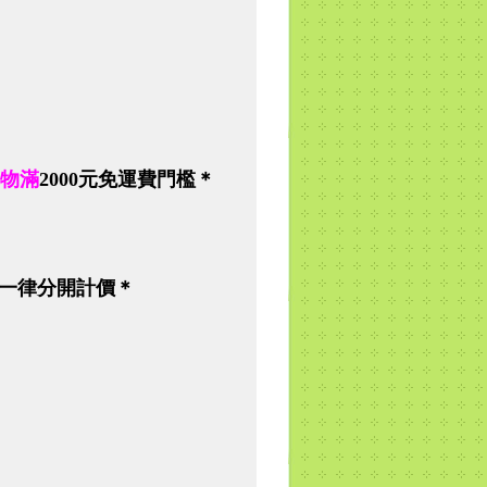
物滿
2000
元免運費門檻＊
一律分開計價＊