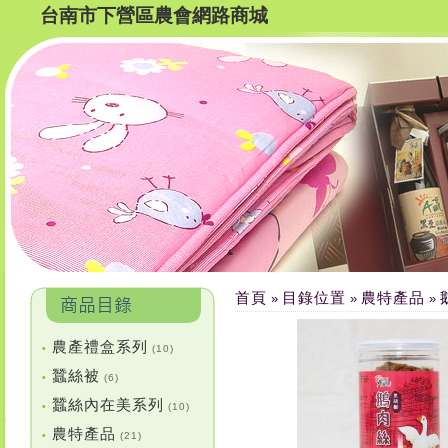
台南市下營區農會網路商城
首頁
目錄位置
農特產品
»
»
»
農產禮盒系列
•
(10)
蠶絲被
•
(6)
蠶絲內在美系列
•
(10)
農特產品
•
(21)