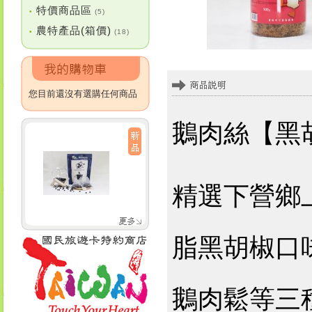
特價商品區
•
(5)
農特產品(箱價)
•
(18)
您目前還沒有選購任何商品
鵝肉絲【黑
精選下營鄉
脂黑胡椒口
鵝肉鬆等三