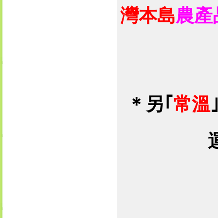
灣本島
農產
＊
另｢
常溫