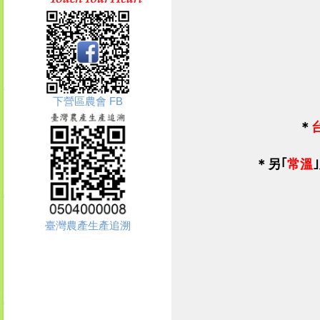
下營區農會 FB
＊
＊
另｢
常溫
臺灣農產生產追溯