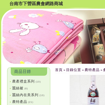
台南市下營區農會網路商城
首頁
目錄位置
農特產品
»
»
»
農產禮盒系列
•
(10)
蠶絲被
•
(6)
蠶絲內在美系列
•
(10)
農特產品
•
(21)