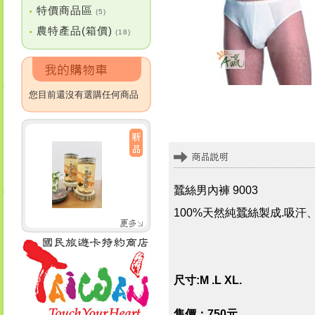
特價商品區
•
(5)
農特產品(箱價)
•
(18)
您目前還沒有選購任何商品
蠶絲男內褲 9003
100%天然純蠶絲製成.吸
尺寸:M .L XL.
售價：750元