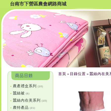
台南市下營區農會網路商城
首頁
目錄位置
蠶絲內在美
»
»
農產禮盒系列
•
(10)
蠶絲被
•
(6)
蠶絲內在美系列
•
(10)
農特產品
•
(21)