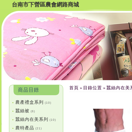
台南市下營區農會網路商城
首頁
目錄位置
蠶絲內在美
»
»
農產禮盒系列
•
(10)
蠶絲被
•
(6)
蠶絲內在美系列
•
(10)
農特產品
•
(21)