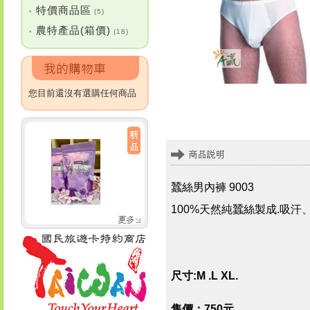
特價商品區
•
(5)
農特產品(箱價)
•
(18)
您目前還沒有選購任何商品
蠶絲男內褲 9003
100%天然純蠶絲製成.吸
尺寸:M .L XL.
售價：750元