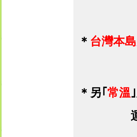
＊
台灣本島
＊
另｢
常溫