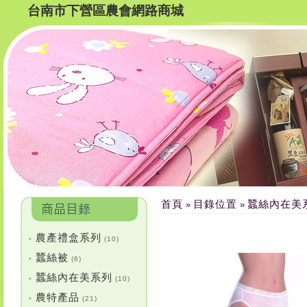
台南市下營區農會網路商城
首頁
目錄位置
蠶絲內在美
»
»
農產禮盒系列
•
(10)
蠶絲被
•
(6)
蠶絲內在美系列
•
(10)
農特產品
•
(21)