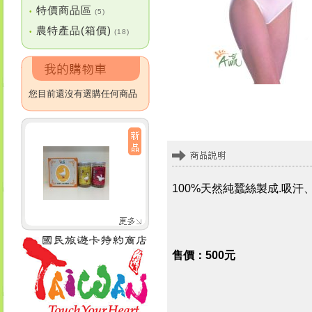
特價商品區
•
(5)
農特產品(箱價)
•
(18)
您目前還沒有選購任何商品
100%天然純蠶絲製成.吸
售價：500元