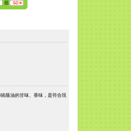
傳統蔭油的甘味、香味，是符合現