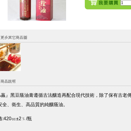
A羸』黑豆蔭油膏遵循古法釀造再配合現代技術，除了保有古老
安全、衛生、高品質的純釀蔭油。
:420㏄±2﹪/瓶