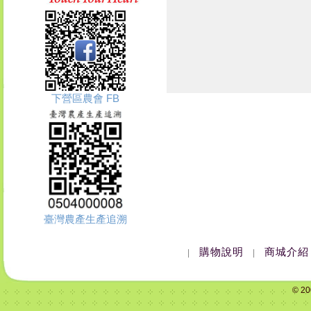
下營區農會 FB
臺灣農產生產追溯
購物說明
商城介紹
|
|
© 