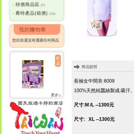
特價商品區
•
(5)
農特產品(箱價)
•
(18)
您目前還沒有選購任何商品
長袖女中間衣 6009
100%天然純蠶絲製成.吸
尺寸:M /L --1300元
尺寸: XL --1300元