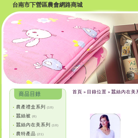
台南市下營區農會網路商城
首頁
目錄位置
蠶絲內在美
»
»
農產禮盒系列
•
(10)
蠶絲被
•
(6)
蠶絲內在美系列
•
(10)
農特產品
•
(21)