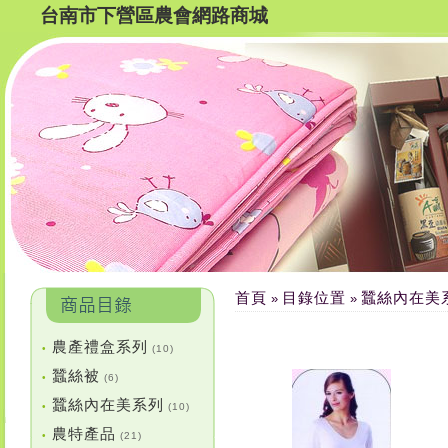
台南市下營區農會網路商城
首頁
目錄位置
蠶絲內在美
»
»
農產禮盒系列
•
(10)
蠶絲被
•
(6)
蠶絲內在美系列
•
(10)
農特產品
•
(21)