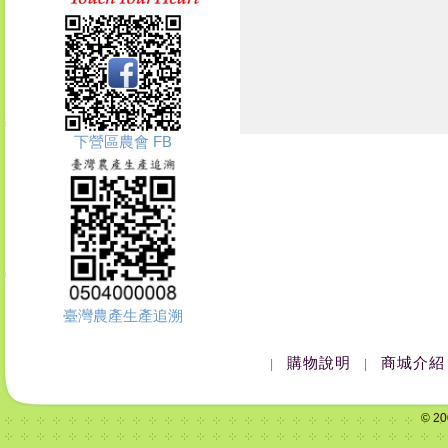
下營區農會 FB
臺灣農產生產追溯
購物說明
商城介紹
|
|
© 