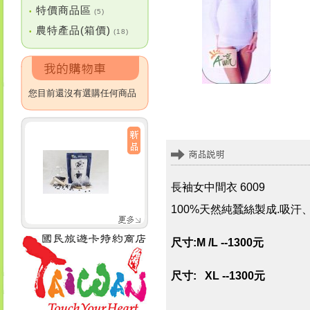
特價商品區
•
(5)
農特產品(箱價)
•
(18)
您目前還沒有選購任何商品
長袖女中間衣 6009
100%天然純蠶絲製成.吸
尺寸:M /L --1300元
尺寸: XL --1300元