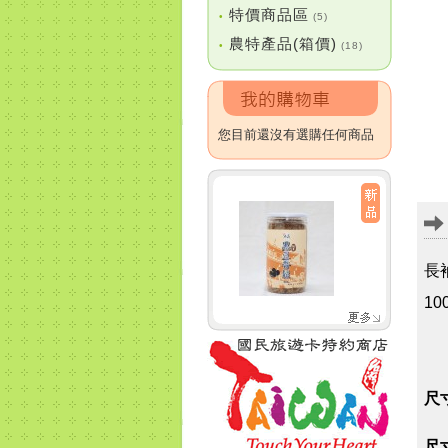
特價商品區
•
(5)
農特產品(箱價)
•
(18)
您目前還沒有選購任何商品
長
1
尺寸
尺寸