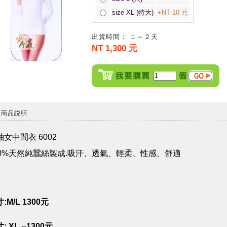
size XL (特大)
+NT 10 元
出貨時間： １～２天
NT 1,300 元
袖女中間衣 6002
00%天然純蠶絲製成.吸汗、透氣、輕柔、性感、舒適
:M/L 1300元
: XL --1300元