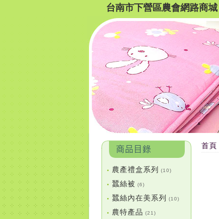
台南市下營區農會網路商城
首頁
農產禮盒系列
•
(10)
蠶絲被
•
(6)
蠶絲內在美系列
•
(10)
農特產品
•
(21)