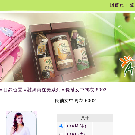
回首頁
登
|
目錄位置
蠶絲內在美系列
長袖女中間衣 6002
»
»
»
長袖女中間衣 6002
尺寸
size M (中)
size L (大)