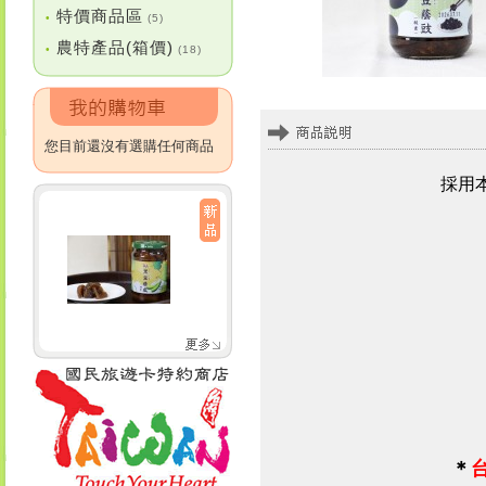
特價商品區
•
(5)
農特產品(箱價)
•
(18)
您目前還沒有選購任何商品
採用
＊