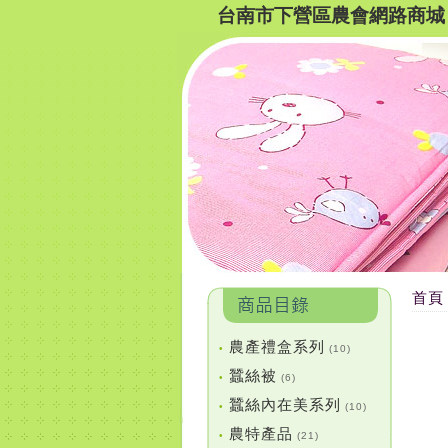
台南市下營區農會網路商城
首頁
農產禮盒系列
•
(10)
蠶絲被
•
(6)
蠶絲內在美系列
•
(10)
農特產品
•
(21)