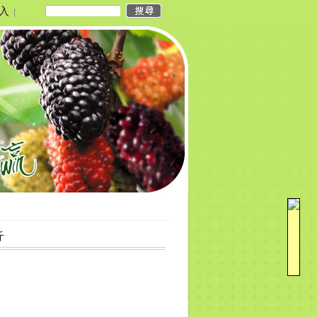
入
|
斤