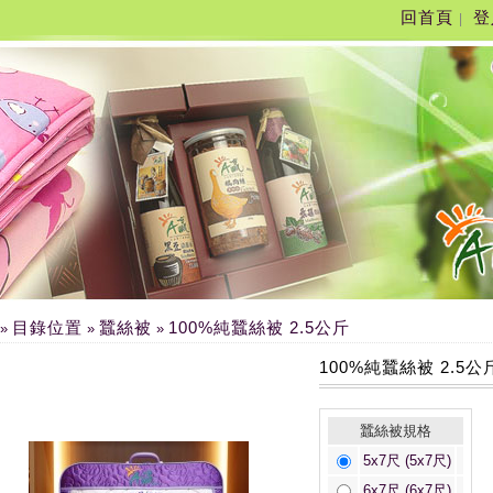
回首頁
登
|
目錄位置
蠶絲被
100%純蠶絲被 2.5公斤
»
»
»
100%純蠶絲被 2.5公
蠶絲被規格
5x7尺 (5x7尺)
6x7尺 (6x7尺)