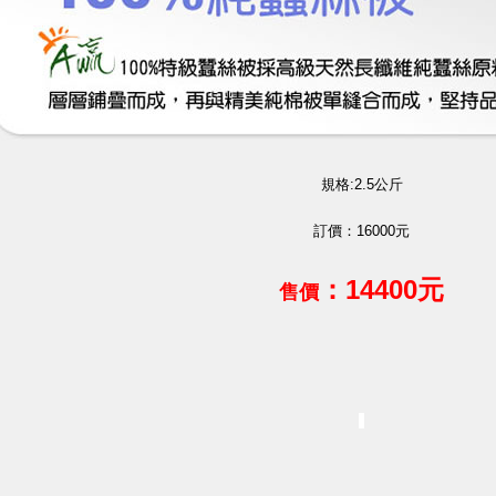
規格:2.5公斤
訂價：16000元
：14400
元
售價