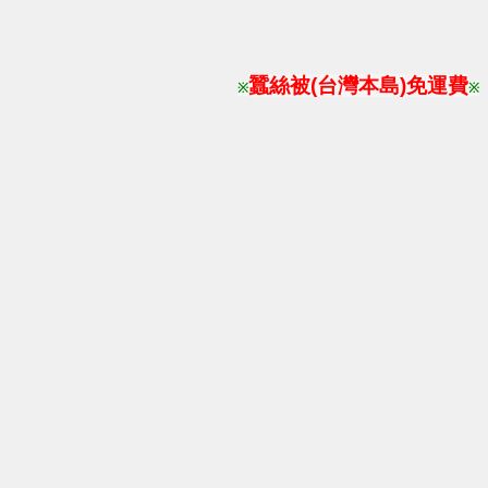
蠶絲被(台灣本島)免運費
※
※