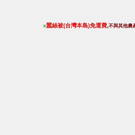
蠶絲被(台灣本島)免運費
,
不與其他農
※