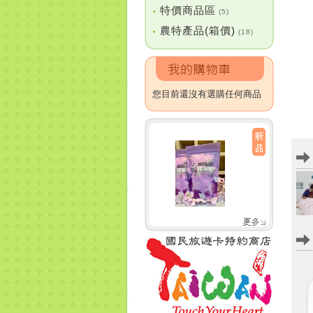
特價商品區
•
(5)
農特產品(箱價)
•
(18)
您目前還沒有選購任何商品