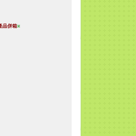
產品併箱
※