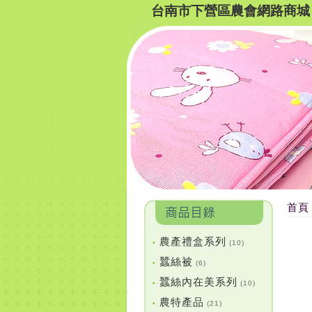
台南市下營區農會網路商城
首頁
農產禮盒系列
•
(10)
蠶絲被
•
(6)
蠶絲內在美系列
•
(10)
農特產品
•
(21)