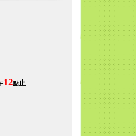
12
止
午
點