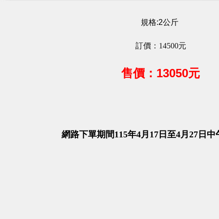
規格:2公斤
訂價：14500元
售
價：13050
元
網路下單期間
115
年
4
月
17
日至
4
月
27
日中