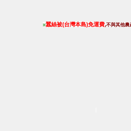
蠶絲被(台灣本島)免運費
,
不與其他農
※