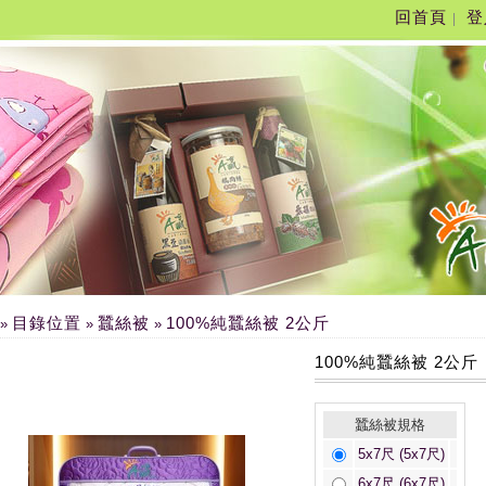
回首頁
登
|
目錄位置
蠶絲被
100%純蠶絲被 2公斤
»
»
»
100%純蠶絲被 2公斤
蠶絲被規格
5x7尺 (5x7尺)
6x7尺 (6x7尺)