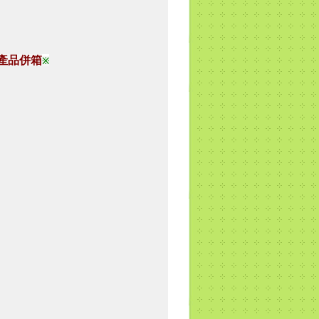
產品併箱
※