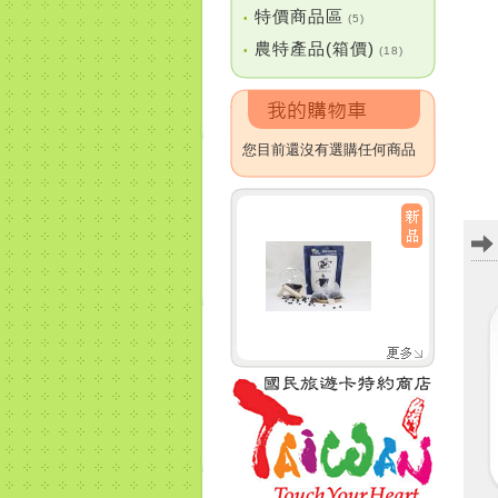
特價商品區
•
(5)
農特產品(箱價)
•
(18)
您目前還沒有選購任何商品