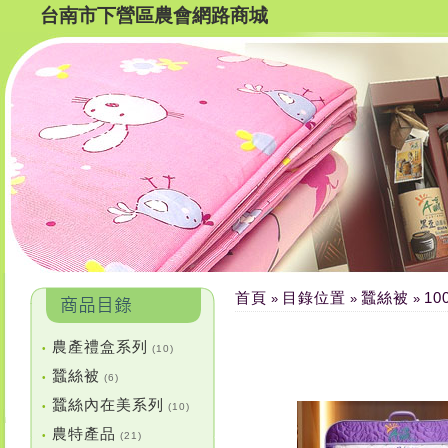
台南市下營區農會網路商城
首頁
目錄位置
蠶絲被
1
»
»
»
農產禮盒系列
•
(10)
蠶絲被
•
(6)
蠶絲內在美系列
•
(10)
農特產品
•
(21)