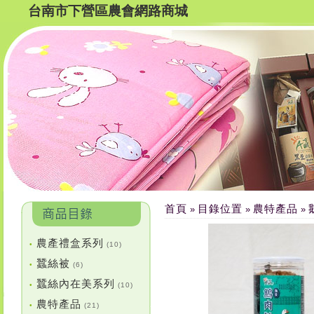
台南市下營區農會網路商城
首頁
目錄位置
農特產品
»
»
»
農產禮盒系列
•
(10)
蠶絲被
•
(6)
蠶絲內在美系列
•
(10)
農特產品
•
(21)