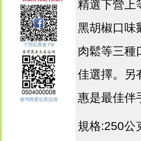
精選下營上
黑胡椒口味
下營區農會 FB
肉鬆等三種
佳選擇。另
惠是最佳伴
臺灣農產生產追溯
規格:250公