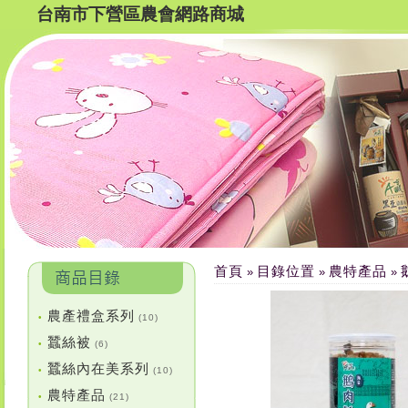
台南市下營區農會網路商城
首頁
目錄位置
農特產品
»
»
»
農產禮盒系列
•
(10)
蠶絲被
•
(6)
蠶絲內在美系列
•
(10)
農特產品
•
(21)