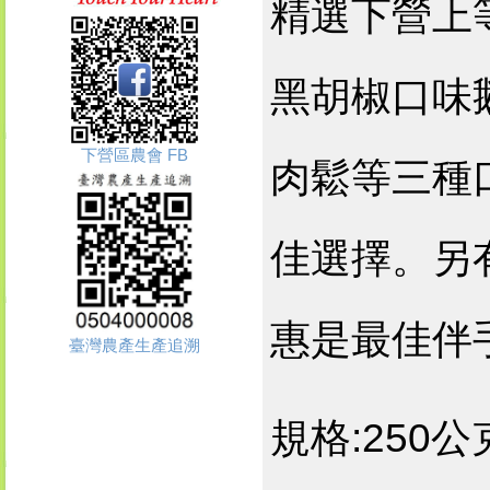
精選下營上
黑胡椒口味
下營區農會 FB
肉鬆等三種
佳選擇。另
惠是最佳伴
臺灣農產生產追溯
規格:250公