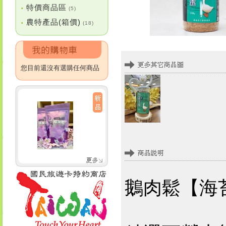
特價商品區
•
(5)
農特產品(箱價)
•
(18)
您目前還沒有選購任何商品
鵝肉鬆【海