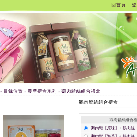
回首頁
登
|
目錄位置
農產禮盒系列
鵝肉鬆絲組合禮盒
»
»
»
鵝肉鬆絲組合禮盒
鵝肉鬆絲組合
鵝肉鬆【原味】+ 鵝肉絲【
鵝肉鬆【海苔】+ 鵝肉絲【