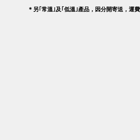
＊
另｢
常溫
｣及｢
低溫
｣產品，因分開寄送
，運費