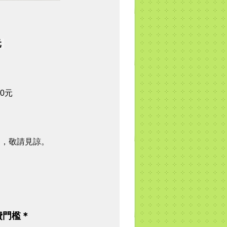
元
70元
用
，敬請見諒。
費門檻＊