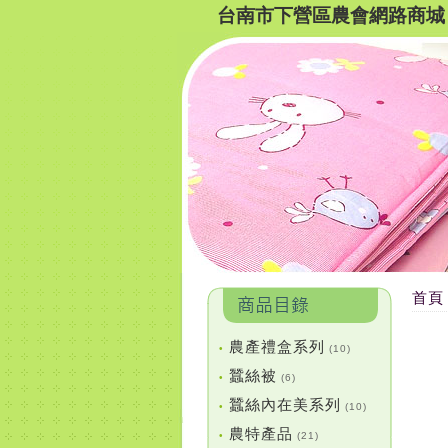
台南市下營區農會網路商城
首頁
農產禮盒系列
•
(10)
蠶絲被
•
(6)
蠶絲內在美系列
•
(10)
農特產品
•
(21)