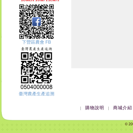
下營區農會 FB
臺灣農產生產追溯
購物說明
商城介紹
|
|
© 