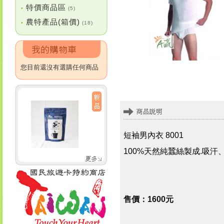
特價商品區
•
(5)
農特產品(箱價)
•
(18)
您目前還沒有選購任何商品
短袖男內衣 8001
100%天然純蠶絲製成.吸
售價：1600元