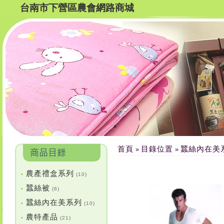
台南市下營區農會網路商城
首頁
目錄位置
蠶絲內在美
»
»
農產禮盒系列
•
(10)
蠶絲被
•
(6)
蠶絲內在美系列
•
(10)
農特產品
•
(21)