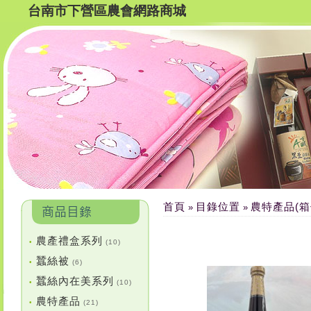
台南市下營區農會網路商城
首頁
目錄位置
農特產品(箱
»
»
農產禮盒系列
•
(10)
蠶絲被
•
(6)
蠶絲內在美系列
•
(10)
農特產品
•
(21)