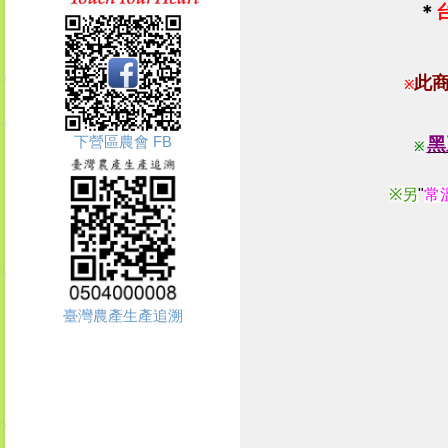
＊
此
※
下營區農會 FB
黑
※
※
另
"
常
臺灣農產生產追溯