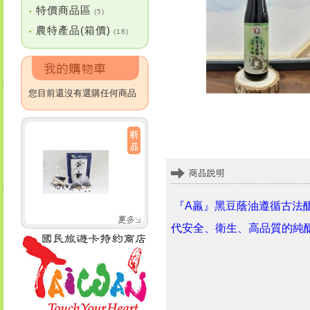
特價商品區
•
(5)
農特產品(箱價)
•
(18)
您目前還沒有選購任何商品
『A羸』黑豆蔭油遵循古法
代安全、衛生、高品質的純