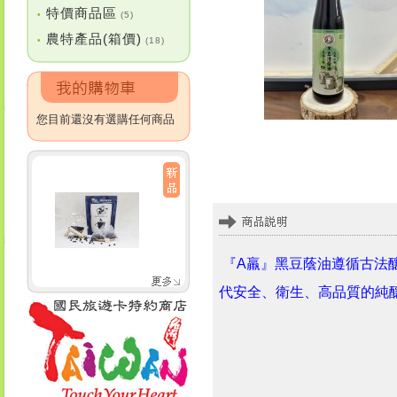
特價商品區
•
(5)
農特產品(箱價)
•
(18)
您目前還沒有選購任何商品
『A羸』黑豆蔭油遵循古法
代安全、衛生、高品質的純