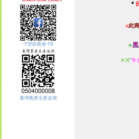
＊
此
※
下營區農會 FB
黑
※
※
另
"
常
臺灣農產生產追溯