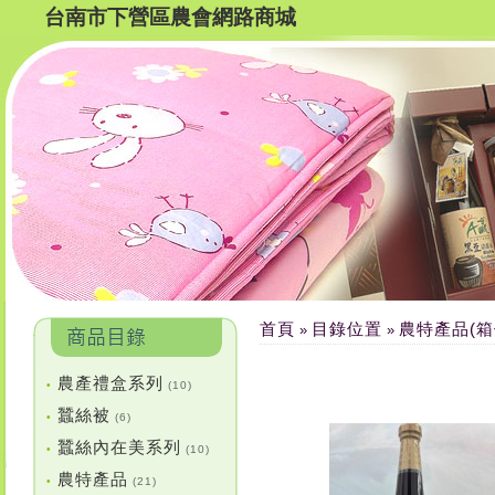
台南市下營區農會網路商城
首頁
目錄位置
農特產品(箱
»
»
農產禮盒系列
•
(10)
蠶絲被
•
(6)
蠶絲內在美系列
•
(10)
農特產品
•
(21)