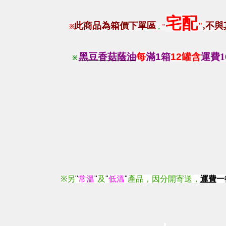
宅配
此商品為箱價下單區
"
,
不與
※
，
"
黑豆香菇蔭油
每
滿
1
箱
12
罐
含
運費1
※
※
另
"
常溫
"
及
"
低溫
"
產品，因分開寄送，
運費
一