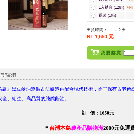
1入禮盒 (12組)
+NT
裸裝 (1箱)
出貨時間： １～２天
NT 1,650 元
A羸』黑豆蔭油遵循古法釀造再配合現代技術，除了保有古老傳
安全、衛生、高品質的純釀蔭油。
訂 價：1650元
＊
台灣本島
農產品購物滿
2000
元免運