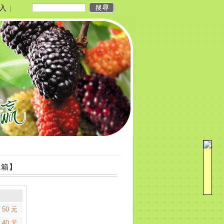
入
|
1箱】
 50 元
 40 元