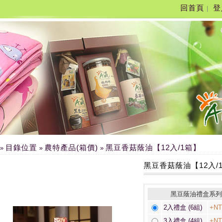
回首頁
登
|
目錄位置
農特產品(箱價)
黑豆香菇蔭油【12入/1箱】
»
»
»
黑豆香菇蔭油【12入/
黑豆蔭油禮盒系列
2入禮盒 (6組)
+NT
3入禮盒 (4組)
+NT