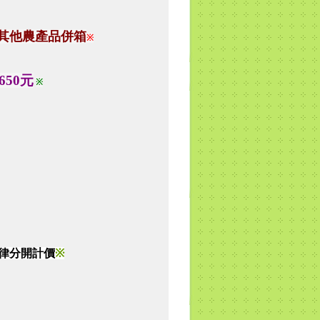
其他農產品併箱
※
650元
※
律分開計價
※