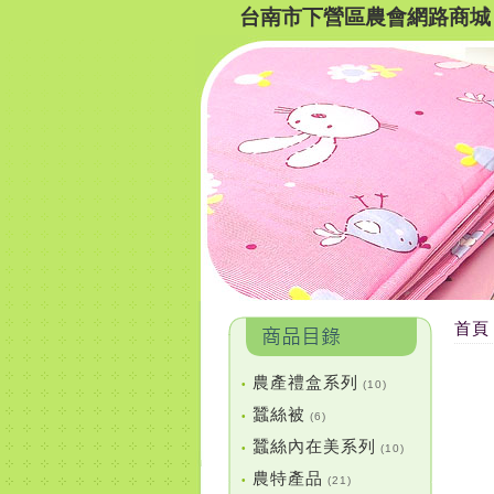
台南市下營區農會網路商城
首頁
農產禮盒系列
•
(10)
蠶絲被
•
(6)
蠶絲內在美系列
•
(10)
農特產品
•
(21)