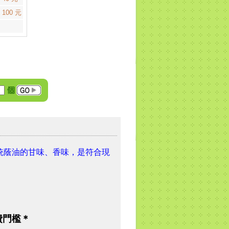
 100 元
統蔭油的甘味、香味，是符合現
費門檻＊