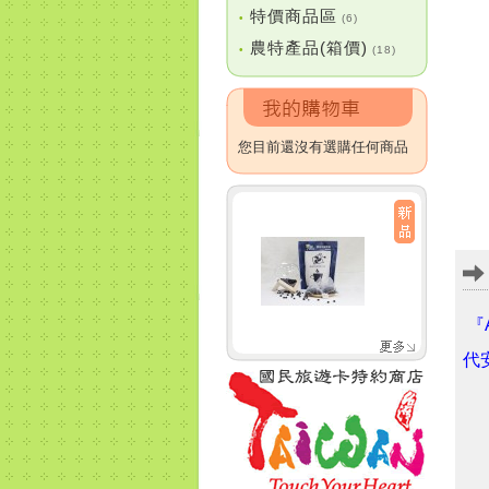
特價商品區
•
(6)
農特產品(箱價)
•
(18)
您目前還沒有選購任何商品
『
代