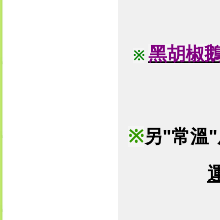
黑胡椒
※
※
另
"
常溫
"