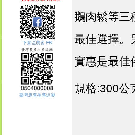
鵝肉鬆等三
最佳選擇。
下營區農會 FB
實惠是最佳
規格:300公
臺灣農產生產追溯