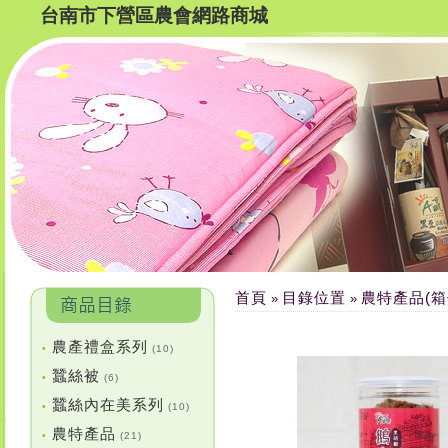
台南市下營區農會網路商城
首頁
目錄位置
農特產品(箱
»
»
農產禮盒系列
•
(10)
蠶絲被
•
(6)
蠶絲內在美系列
•
(10)
農特產品
•
(21)