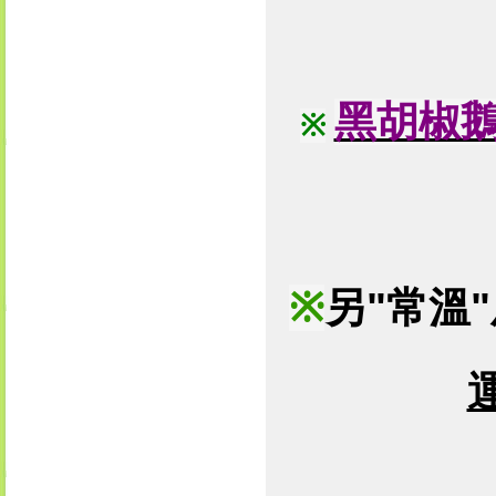
黑胡椒
※
※
另
"
常溫
"