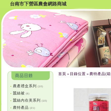
台南市下營區農會網路商城
首頁
目錄位置
農特產品(箱
»
»
農產禮盒系列
•
(10)
蠶絲被
•
(6)
蠶絲內在美系列
•
(10)
農特產品
•
(21)