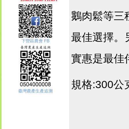
鵝肉鬆等三
最佳選擇。
下營區農會 FB
實惠是最佳
規格:300公
臺灣農產生產追溯