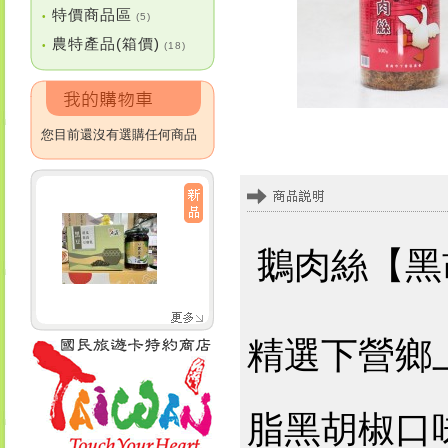
特價商品區
•
(5)
農特產品(箱價)
•
(18)
您目前還沒有選購任何商品
鵝肉絲【黑
精選下營鄉
脂黑胡椒口