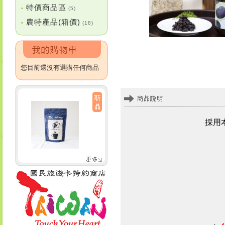
特價商品區
•
(5)
農特產品(箱價)
•
(18)
您目前還沒有選購任何商品
採用