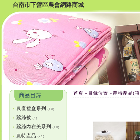
台南市下營區農會網路商城
首頁
目錄位置
農特產品(箱
»
»
農產禮盒系列
•
(10)
蠶絲被
•
(6)
蠶絲內在美系列
•
(10)
農特產品
•
(21)