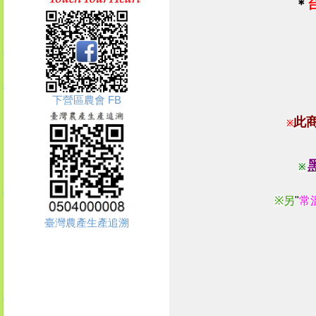
＊
下營區農會 FB
此
※
※
※
另
"
常
臺灣農產生產追溯