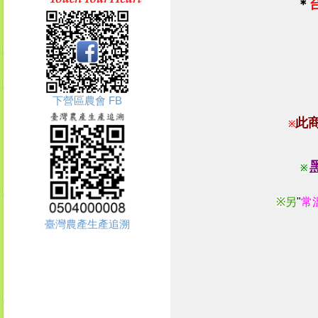
＊
下營區農會 FB
此
※
※
※
另
"
常
臺灣農產生產追溯