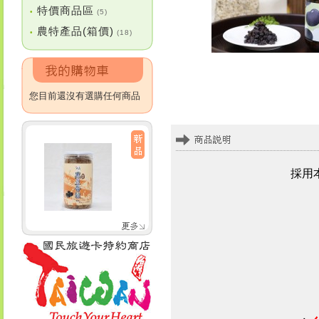
特價商品區
•
(5)
農特產品(箱價)
•
(18)
您目前還沒有選購任何商品
採用