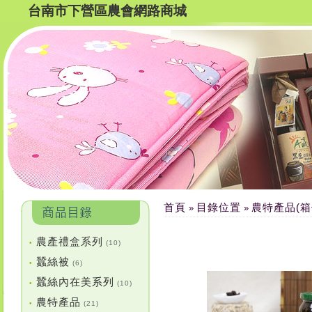
台南市下營區農會網路商城
首頁
目錄位置
農特產品(箱
»
»
農產禮盒系列
•
(10)
蠶絲被
•
(6)
蠶絲內在美系列
•
(10)
農特產品
•
(21)