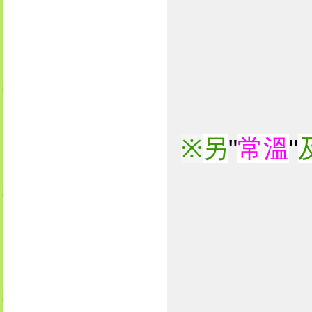
另
"
常溫
"
※