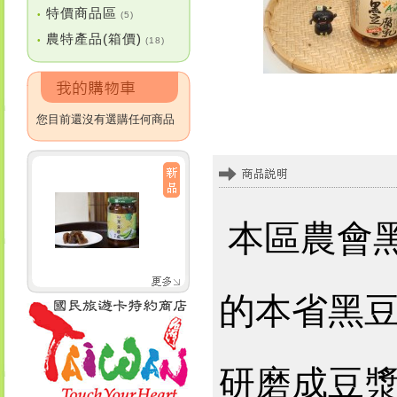
特價商品區
•
(5)
農特產品(箱價)
•
(18)
您目前還沒有選購任何商品
本區農會
的本省黑
研磨成豆