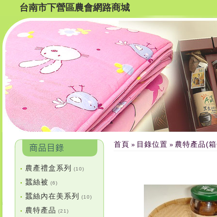
台南市下營區農會網路商城
首頁
目錄位置
農特產品(箱
»
»
農產禮盒系列
•
(10)
蠶絲被
•
(6)
蠶絲內在美系列
•
(10)
農特產品
•
(21)