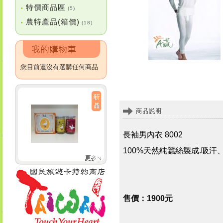
特價商品區
•
(5)
農特產品(箱價)
•
(18)
您目前還沒有選購任何商品
長袖男內衣 8002
100%天然純蠶絲製成.吸
售價：1900元