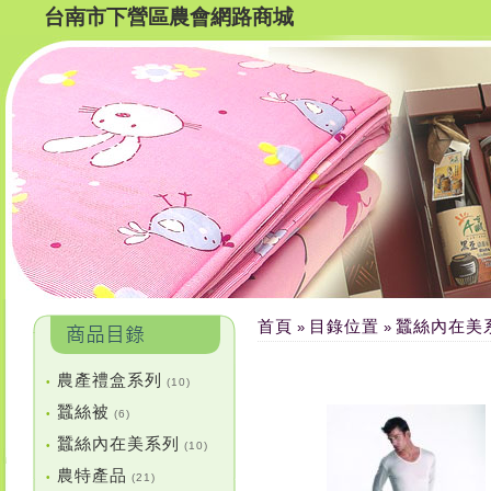
台南市下營區農會網路商城
首頁
目錄位置
蠶絲內在美
»
»
農產禮盒系列
•
(10)
蠶絲被
•
(6)
蠶絲內在美系列
•
(10)
農特產品
•
(21)